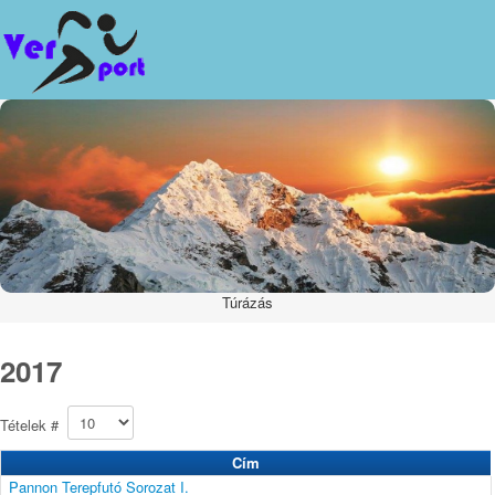
Túrázás
2017
Tételek #
Cím
Pannon Terepfutó Sorozat I.