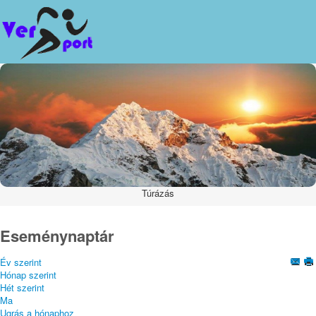
Túrázás
Eseménynaptár
Év szerint
Hónap szerint
Hét szerint
Ma
Ugrás a hónaphoz