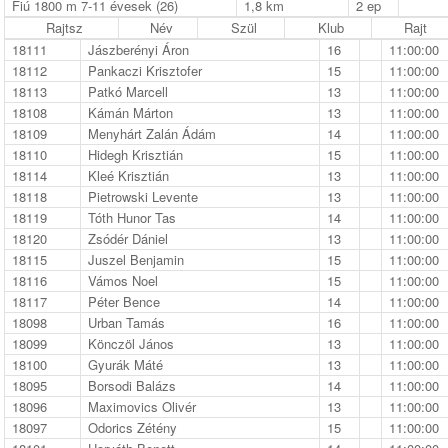
Fiú 1800 m 7-11 évesek (26)
1,8 km
2 ep
Rajtsz
Név
Szül
Klub
Rajt
18111
Jászberényi Áron
16
11:00:00
18112
Pankaczi Krisztofer
15
11:00:00
18113
Patkó Marcell
13
11:00:00
18108
Kámán Márton
13
11:00:00
18109
Menyhárt Zalán Ádám
14
11:00:00
18110
Hidegh Krisztián
15
11:00:00
18114
Kleé Krisztián
13
11:00:00
18118
Pietrowski Levente
13
11:00:00
18119
Tóth Hunor Tas
14
11:00:00
18120
Zsódér Dániel
13
11:00:00
18115
Juszel Benjamin
15
11:00:00
18116
Vámos Noel
15
11:00:00
18117
Péter Bence
14
11:00:00
18098
Urban Tamás
16
11:00:00
18099
Könczöl János
13
11:00:00
18100
Gyurák Máté
13
11:00:00
18095
Borsodi Balázs
14
11:00:00
18096
Maximovics Olivér
13
11:00:00
18097
Odorics Zétény
15
11:00:00