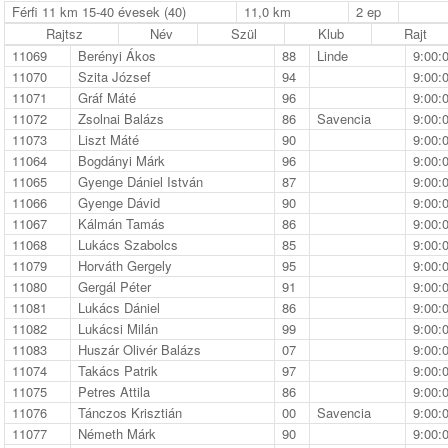
Férfi 11 km 15-40 évesek (40)
11,0 km
2 ep
Rajtsz
Név
Szül
Klub
Rajt
11069
Berényi Ákos
88
Linde
9:00:
11070
Szita József
94
9:00:
11071
Gráf Máté
96
9:00:
11072
Zsolnai Balázs
86
Savencia
9:00:
11073
Liszt Máté
90
9:00:
11064
Bogdányi Márk
96
9:00:
11065
Gyenge Dániel István
87
9:00:
11066
Gyenge Dávid
90
9:00:
11067
Kálmán Tamás
86
9:00:
11068
Lukács Szabolcs
85
9:00:
11079
Horváth Gergely
95
9:00:
11080
Gergál Péter
91
9:00:
11081
Lukács Dániel
86
9:00:
11082
Lukácsi Milán
99
9:00:
11083
Huszár Olivér Balázs
07
9:00:
11074
Takács Patrik
97
9:00:
11075
Petres Attila
86
9:00:
11076
Tánczos Krisztián
00
Savencia
9:00:
11077
Németh Márk
90
9:00: