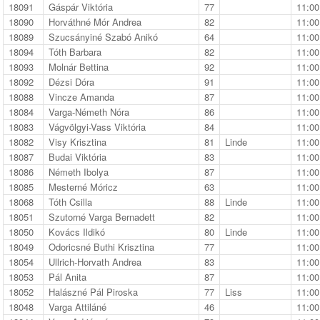
18091
Gáspár Viktória
77
11:00
18090
Horváthné Mór Andrea
82
11:00
18089
Szucsányiné Szabó Anikó
64
11:00
18094
Tóth Barbara
82
11:00
18093
Molnár Bettina
92
11:00
18092
Dézsi Dóra
91
11:00
18088
Vincze Amanda
87
11:00
18084
Varga-Németh Nóra
86
11:00
18083
Vágvölgyi-Vass Viktória
84
11:00
18082
Visy Krisztina
81
Linde
11:00
18087
Budai Viktória
83
11:00
18086
Németh Ibolya
87
11:00
18085
Mesterné Móricz
63
11:00
18068
Tóth Csilla
88
Linde
11:00
18051
Szutorné Varga Bernadett
82
11:00
18050
Kovács Ildikó
80
Linde
11:00
18049
Odoricsné Buthi Krisztina
77
11:00
18054
Ullrich-Horvath Andrea
83
11:00
18053
Pál Anita
87
11:00
18052
Halászné Pál Piroska
77
Liss
11:00
18048
Varga Attiláné
46
11:00