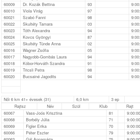
60009
Dr. Kozák Bettina
93
9:00
60010
Viola Virág
97
9:00
60021
Szabó Fanni
98
9:00
60022
Skultéty Tamara
03
9:00
60023
Tóth Alexandra
94
9:00
60024
Kovcs Gyöngyi
87
9:00
60025
Skultéty Tünde Anna
02
9:00
60016
Wagner Zsófia
05
9:00
60017
Nagyobb-Gombás Laura
94
9:00
60018
Kóbor-Horváth Szandra
91
9:00
60019
Tricsli Petra
98
9:00
60020
Bucsainé Jagodits
94
9:00
Női 6 km 41+ évesek (31)
6,0 km
3 ep
Rajtsz
Név
Szül
Klub
Rajt
60067
Vass-Joós Krisztina
81
9:00:0
60068
Borbély Júlia
71
9:00:0
60069
Figler Erika
70
9:00:0
60066
Péter Eszter
79
9:00:0
60063
Gál Annamária
75
9:00:0