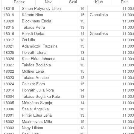
Rajtsz
Név
Szül
Klub
Rajt
18018
Simon Potyondy Lilien
16
11:00:
18019
Kámán Nina
15
Globulinks
11:00:
18020
Blockhaus Enola
13
11:00:
18015
Takács Petra
13
11:00:
18016
Benkő Dorka
14
Globulinks
11:00:
18017
Őri Lilla
13
11:00:
18021
Adamóczki Fruzsina
13
11:00:
18025
Horváth Elena
13
11:00:
18026
Kiss Flóra Johanna
14
11:00:
18027
Takács Boglárka
13
11:00:
18022
Müllner Léna
15
11:00:
18023
Takács Annabell
13
11:00:
18024
Csiszár Flóra
15
11:00:
18014
Horváth Júlia Nóra
14
11:00:
18004
Takács Boglárka Kata
13
11:00:
18005
Mészáros Szonja
14
11:00:
18006
Szalai Angelika
16
11:00:
18001
Pintér Édua Léna
13
11:00:
18002
Maximovics Milla
15
11:00:
18003
Nagy Liliána
13
11:00:
18007
Szeli Liza
13
11:00: