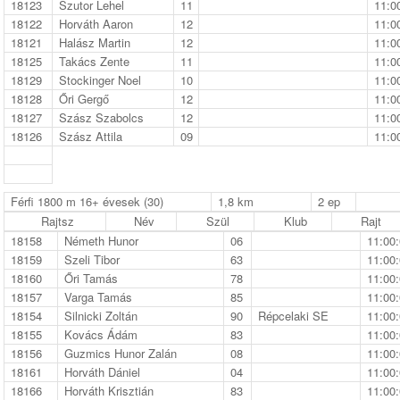
18123
Szutor Lehel
11
11:0
18122
Horváth Aaron
12
11:0
18121
Halász Martin
12
11:0
18125
Takács Zente
11
11:0
18129
Stockinger Noel
10
11:0
18128
Őri Gergő
12
11:0
18127
Szász Szabolcs
12
11:0
18126
Szász Attila
09
11:0
Férfi 1800 m 16+ évesek (30)
1,8 km
2 ep
Rajtsz
Név
Szül
Klub
Rajt
18158
Németh Hunor
06
11:00
18159
Szeli Tibor
63
11:00
18160
Őri Tamás
78
11:00
18157
Varga Tamás
85
11:00
18154
Silnicki Zoltán
90
Répcelaki SE
11:00
18155
Kovács Ádám
83
11:00
18156
Guzmics Hunor Zalán
08
11:00
18161
Horváth Dániel
04
11:00
18166
Horváth Krisztián
83
11:00