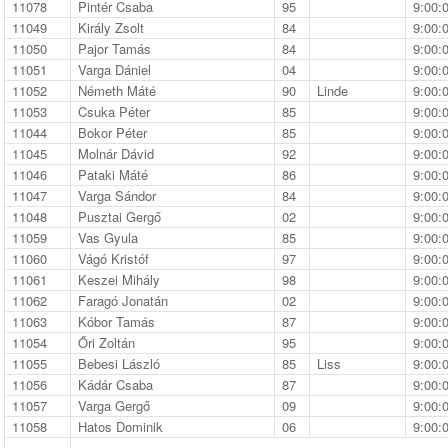
11078
Pintér Csaba
95
9:00:
11049
Király Zsolt
84
9:00:
11050
Pajor Tamás
84
9:00:
11051
Varga Dániel
04
9:00:
11052
Németh Máté
90
Linde
9:00:
11053
Csuka Péter
85
9:00:
11044
Bokor Péter
85
9:00:
11045
Molnár Dávid
92
9:00:
11046
Pataki Máté
86
9:00:
11047
Varga Sándor
84
9:00:
11048
Pusztai Gergő
02
9:00:
11059
Vas Gyula
85
9:00:
11060
Vágó Kristóf
97
9:00:
11061
Keszei Mihály
98
9:00:
11062
Faragó Jonatán
02
9:00:
11063
Kóbor Tamás
87
9:00:
11054
Őri Zoltán
95
9:00:
11055
Bebesi László
85
Liss
9:00:
11056
Kádár Csaba
87
9:00:
11057
Varga Gergő
09
9:00:
11058
Hatos Dominik
06
9:00: