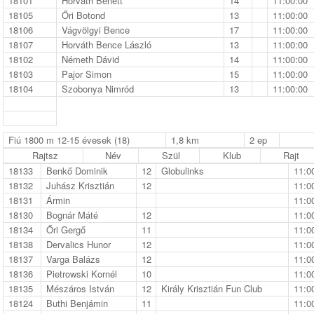
18101
Horváth Benett
14
11:00:00
18105
Őri Botond
13
11:00:00
18106
Vágvölgyi Bence
17
11:00:00
18107
Horváth Bence László
13
11:00:00
18102
Németh Dávid
14
11:00:00
18103
Pajor Simon
15
11:00:00
18104
Szobonya Nimród
13
11:00:00
Fiú 1800 m 12-15 évesek (18)
1,8 km
2 ep
Rajtsz
Név
Szül
Klub
Rajt
18133
Benkő Dominik
12
Globulinks
11:0
18132
Juhász Krisztián
12
11:0
18131
Ármin
11:0
18130
Bognár Máté
12
11:0
18134
Őri Gergő
11
11:0
18138
Dervalics Hunor
12
11:0
18137
Varga Balázs
12
11:0
18136
Pietrowski Kornél
10
11:0
18135
Mészáros István
12
Király Krisztián Fun Club
11:0
18124
Buthi Benjámin
11
11:0