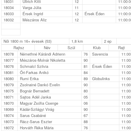
18031
Ullrich Kitti
12
11:00:
18034
Varga Júlia
11
11:00:
18033
Érsek Ingrid
12
Érsek Éden
11:00:
18032
Mészáros Aliz
12
11:00:
Női 1800 m 16+ évesek (53)
1,8 km
2 ep
Rajtsz
Név
Szül
Klub
Rajt
18078
Némethné Kárándi Adrienn
76
Savencia
11:00
18077
Mészáros-Molnár Nikoletta
90
11:00
18076
Schmalcl Szilvia
81
Érsek Éden
11:00
18081
Őri-Farkas Anikó
84
11:00
18080
Rumi Erika
89
Globulinks
11:00
18079
Zsolnainé Dankó Evelin
90
11:00
18075
Bognár Bernadett
80
11:00
18071
Sajtos Adél Janka
05
11:00
18070
Magyar Zsófia Csenge
06
11:00
18069
Kádár-Szilágyi Virág
90
11:00
18074
Sarus Csabáné
67
11:00
18073
Rácz-Sarus Eszter
88
11:00
18072
Horváth Réka Mária
76
11:00