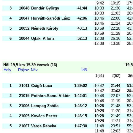
9:42
10:15
17:
3
10048
Bondár György
41:44
10:33
21:36
41:
10:33
11:03
20:
4
10047
Horváth-Sarródi László
42:06
10:46
22:00
42:
10:46
11:14
20:
5
10052
Németh Károly
43:13
10:59
22:28
43:
10:59
11:29
20:
6
10044
Ujlaki Alfonz
52:13
12:38
26:16
52:
12:38
13:38
25:
Női 19,5 km 15-39 évesek (16)
19,
Hely
Rajtsz
Név
Idő
1(61)
2(62)
3(
1
21011
Csigó Luca
1:39:02
10:42
21:44
51:
10:42
11:02
29:
2
21015
Pothárn-Samu Viktória
1:42:01
10:48
22:07
52:
10:48
11:19
30:
3
21006
Lempeg Zsófia
1:46:12
10:28
21:48
53:
10:28
11:20
31:
4
21005
Kovács Eszter
1:46:15
10:28
21:49
53:
10:28
11:21
31:
5
21067
Varga Rebeka
1:47:30
11:48
23:51
55:
11:48
12:03
32: