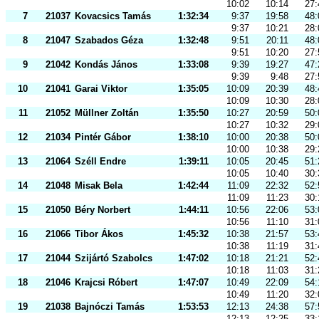
10:02
10:14
27:
7
21037
Kovacsics Tamás
1:32:34
9:37
19:58
48:
9:37
10:21
28:
8
21047
Szabados Géza
1:32:48
9:51
20:11
48:
9:51
10:20
27:
9
21042
Kondás János
1:33:08
9:39
19:27
47:
9:39
9:48
27:
10
21041
Garai Viktor
1:35:05
10:09
20:39
48:
10:09
10:30
28:
11
21052
Müllner Zoltán
1:35:50
10:27
20:59
50:
10:27
10:32
29:
12
21034
Pintér Gábor
1:38:10
10:00
20:38
50:
10:00
10:38
29:
13
21064
Széll Endre
1:39:11
10:05
20:45
51:
10:05
10:40
30:
14
21048
Misak Bela
1:42:44
11:09
22:32
52:
11:09
11:23
30:
15
21050
Béry Norbert
1:44:11
10:56
22:06
53:
10:56
11:10
31:
16
21066
Tibor Ákos
1:45:32
10:38
21:57
53:
10:38
11:19
31:
17
21044
Szijártó Szabolcs
1:47:02
10:18
21:21
52:
10:18
11:03
31:
18
21046
Krajcsi Róbert
1:47:07
10:49
22:09
54:
10:49
11:20
32:
19
21038
Bajnóczi Tamás
1:53:53
12:13
24:38
57:
12:13
12:25
33: