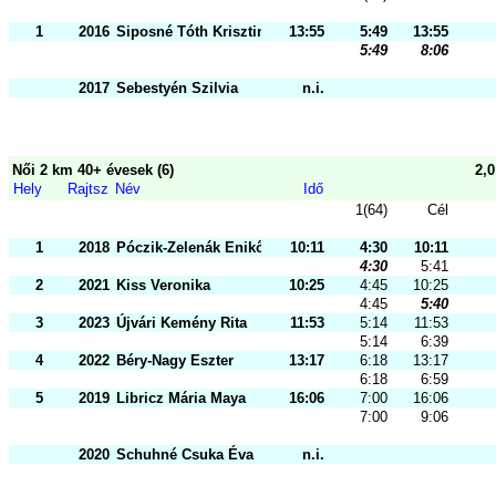
1
2016
Siposné Tóth Krisztina
13:55
5:49
13:55
5:49
8:06
2017
Sebestyén Szilvia
n.i.
Női 2 km 40+ évesek (6)
2,
Hely
Rajtsz
Név
Idő
1(64)
Cél
1
2018
Póczik-Zelenák Enikő
10:11
4:30
10:11
4:30
5:41
2
2021
Kiss Veronika
10:25
4:45
10:25
4:45
5:40
3
2023
Újvári Kemény Rita
11:53
5:14
11:53
5:14
6:39
4
2022
Béry-Nagy Eszter
13:17
6:18
13:17
6:18
6:59
5
2019
Libricz Mária Maya
16:06
7:00
16:06
7:00
9:06
2020
Schuhné Csuka Éva
n.i.