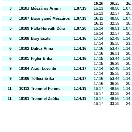
16:10
30:35
16:
3
10103
Mészáros Ármin
1:07:19
16:13
48:50
1:07:
16:13
32:37
18:
3
10107
Baranyainé Mészáros Éva
1:07:19
16:11
48:50
1:07:
16:11
32:39
18:
5
10109
Pálla-Horváth Dóra
1:07:20
16:14
48:51
1:07:
16:14
32:37
18:
6
10108
Bary Eszter
1:14:16
17:14
52:49
1:14:
17:14
35:35
21:
6
10102
Dulicz Anna
1:14:16
17:16
53:47
1:14:
17:16
36:31
20:
6
10105
Figler Erika
1:14:16
17:15
53:44
1:14:
17:15
36:29
20:
9
10104
Aradi Levente
1:14:17
17:14
52:49
1:14:
17:14
35:35
21:
9
10106
Töltési Erika
1:14:17
17:16
53:44
1:14:
17:16
36:28
20:
11
10112
Tremmel Ferenc
1:14:19
16:17
49:56
1:14:
16:17
33:39
24:
11
10101
Tremmel Zsófia
1:14:19
16:17
49:56
1:14:
16:17
33:39
24: