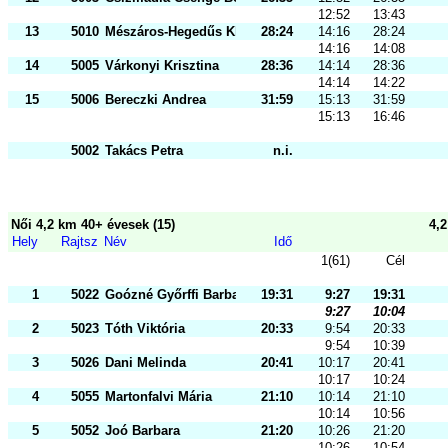
12:52
13:43
13
5010
Mészáros-Hegedűs Klaudia
28:24
14:16
28:24
14:16
14:08
14
5005
Várkonyi Krisztina
28:36
14:14
28:36
14:14
14:22
15
5006
Bereczki Andrea
31:59
15:13
31:59
15:13
16:46
5002
Takács Petra
n.i.
Női 4,2 km 40+ évesek (15)
4,
Hely
Rajtsz
Név
Idő
1(61)
Cél
1
5022
Goózné Győrffi Barbara
19:31
9:27
19:31
9:27
10:04
2
5023
Tóth Viktória
20:33
9:54
20:33
9:54
10:39
3
5026
Dani Melinda
20:41
10:17
20:41
10:17
10:24
4
5055
Martonfalvi Mária
21:10
10:14
21:10
10:14
10:56
5
5052
Joó Barbara
21:20
10:26
21:20
10:26
10:54