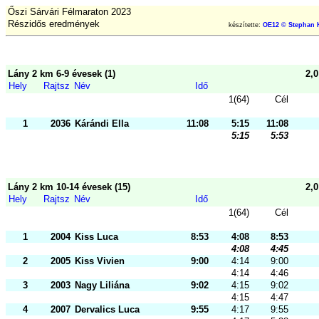
Őszi Sárvári Félmaraton 2023
Részidős eredmények
készítette:
OE12 © Stephan 
Lány 2 km 6-9 évesek (1)
2,
Hely
Rajtsz
Név
Idő
1(64)
Cél
1
2036
Kárándi Ella
11:08
5:15
11:08
5:15
5:53
Lány 2 km 10-14 évesek (15)
2,
Hely
Rajtsz
Név
Idő
1(64)
Cél
1
2004
Kiss Luca
8:53
4:08
8:53
4:08
4:45
2
2005
Kiss Vivien
9:00
4:14
9:00
4:14
4:46
3
2003
Nagy Liliána
9:02
4:15
9:02
4:15
4:47
4
2007
Dervalics Luca
9:55
4:17
9:55