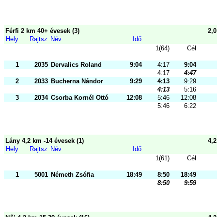
Férfi 2 km 40+ évesek (3)
2,
Hely
Rajtsz
Név
Idő
1(64)
Cél
1
2035
Dervalics Roland
9:04
4:17
9:04
4:17
4:47
2
2033
Bucherna Nándor
9:29
4:13
9:29
4:13
5:16
3
2034
Csorba Kornél Ottó
12:08
5:46
12:08
5:46
6:22
Lány 4,2 km -14 évesek (1)
4,
Hely
Rajtsz
Név
Idő
1(61)
Cél
1
5001
Németh Zsófia
18:49
8:50
18:49
8:50
9:59