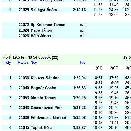
11:52
11:49
34:
9
21029
Szilágyi Ádám
2:14:16
11:27
24:36
1:02:
11:27
13:09
37:
21072
Ifj. Kelemen Tamás
n.i.
21024
Papp János
n.i.
21026
Háló János
n.i.
Férfi 19,5 km 40-54 évesek (22)
19,
Hely
Rajtsz
Név
Idő
1(61)
2(62)
3(
1
21036
Klauzer Sándor
1:22:04
8:34
17:39
42:
8:34
9:05
24:
2
21040
Bognár Csaba
1:26:33
9:38
19:26
45:
9:38
9:48
26:
3
21053
Molnár Tamás
1:30:25
9:25
19:10
46:
9:25
9:45
26:
4
21043
Grasanovics Pter
1:31:26
10:10
20:40
48:
10:10
10:30
28:
5
21039
Földvárszki Norbert
1:32:08
10:45
21:56
51:
10:45
11:11
29:
6
21045
Toplak Béla
1:32:27
10:02
20:16
48: