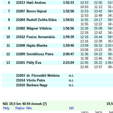
6
21013
Ható Andrea
1:52:33
10:53
22:05
53:
10:53
11:12
31:
7
21007
Boros Hajnal
1:52:58
11:53
23:42
58:
11:53
11:49
34:
8
21004
Rudolf Zsófia Klára
1:54:01
11:55
24:17
58:
11:55
12:22
34:
9
21002
Wágner Viktória
1:56:56
12:26
25:08
59:
12:26
12:42
34:
10
21012
Fneisz Annamária
1:59:39
12:16
24:44
59:
12:16
12:28
35:
11
21008
Hajdu Blanka
1:59:46
13:09
26:32
1:02:
13:09
13:23
35:
12
21009
Smidéliusz Petra
2:00:47
11:36
24:22
59:
11:36
12:46
35:
13
21001
Pálfy Éva
2:23:04
12:45
26:22
1:06:
12:45
13:37
39:
21003
dr. Fürnstáhl Melánia
n.i.
21014
Vörös Petra
n.i.
21010
Barbara Nagy
n.i.
Női 19,5 km 40-54 évesek (7)
19,
Hely
Rajtsz
Név
Idő
1(61)
2(62)
3(