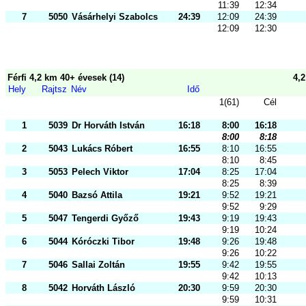
11:39
12:34
7
5050
Vásárhelyi Szabolcs
24:39
12:09
24:39
12:09
12:30
Férfi 4,2 km 40+ évesek (14)
4,
Hely
Rajtsz
Név
Idő
1(61)
Cél
1
5039
Dr Horváth István
16:18
8:00
16:18
8:00
8:18
2
5043
Lukács Róbert
16:55
8:10
16:55
8:10
8:45
3
5053
Pelech Viktor
17:04
8:25
17:04
8:25
8:39
4
5040
Bazsó Attila
19:21
9:52
19:21
9:52
9:29
5
5047
Tengerdi Győző
19:43
9:19
19:43
9:19
10:24
6
5044
Kóróczki Tibor
19:48
9:26
19:48
9:26
10:22
7
5046
Sallai Zoltán
19:55
9:42
19:55
9:42
10:13
8
5042
Horváth László
20:30
9:59
20:30
9:59
10:31