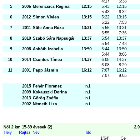
4:17
5:38
5
2006
Merencsics Regina
12:15
5:43
12:15
5:43
6:32
6
2012
Simon Vivien
13:15
5:22
13:15
5:22
7:53
7
2011
Süle Anna Róza
13:31
5:55
13:31
5:55
7:36
8
2010
Szabó Sára Napsugár
13:37
5:54
13:37
5:54
7:43
9
2008
Asbóth Izabella
13:50
5:44
13:50
5:44
8:06
10
2014
Csontos Tímea
14:37
6:08
14:37
6:08
8:29
11
2001
Papp Jázmin
16:12
7:07
16:12
7:07
9:05
2015
Fehér Floransz
n.i.
2009
Kokauszki Dorina
n.i.
2013
Görög Zsófia
n.i.
2002
Németh Liza
n.i.
Női 2 km 15-39 évesek (2)
2,
Hely
Rajtsz
Név
Idő
1(64)
Cél