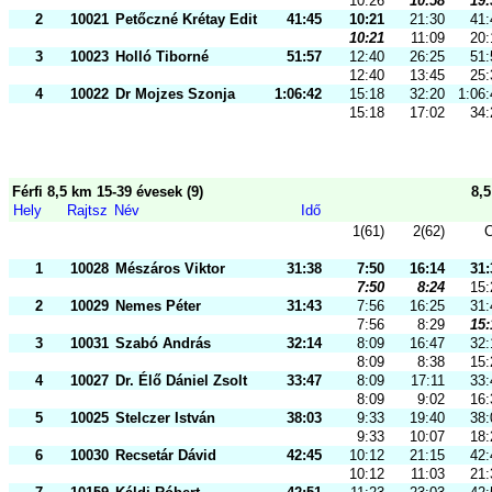
10:26
10:58
19:
2
10021
Petőczné Krétay Edit
41:45
10:21
21:30
41:
10:21
11:09
20:
3
10023
Holló Tiborné
51:57
12:40
26:25
51:
12:40
13:45
25:
4
10022
Dr Mojzes Szonja
1:06:42
15:18
32:20
1:06:
15:18
17:02
34:
Férfi 8,5 km 15-39 évesek (9)
8,
Hely
Rajtsz
Név
Idő
1(61)
2(62)
C
1
10028
Mészáros Viktor
31:38
7:50
16:14
31:
7:50
8:24
15:
2
10029
Nemes Péter
31:43
7:56
16:25
31:
7:56
8:29
15:
3
10031
Szabó András
32:14
8:09
16:47
32:
8:09
8:38
15:
4
10027
Dr. Élő Dániel Zsolt
33:47
8:09
17:11
33:
8:09
9:02
16:
5
10025
Stelczer István
38:03
9:33
19:40
38:
9:33
10:07
18:
6
10030
Recsetár Dávid
42:45
10:12
21:15
42:
10:12
11:03
21: