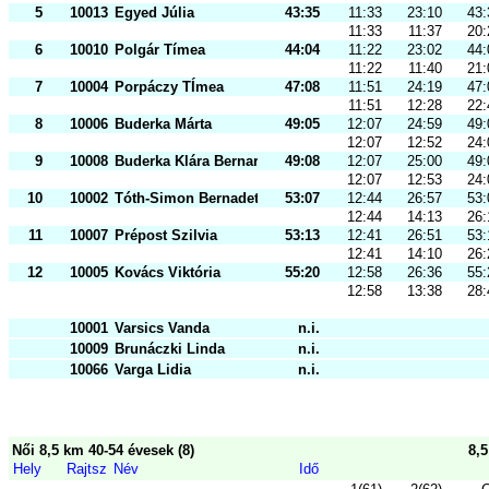
5
10013
Egyed Júlia
43:35
11:33
23:10
43:
11:33
11:37
20:
6
10010
Polgár Tímea
44:04
11:22
23:02
44:
11:22
11:40
21:
7
10004
Porpáczy TÍmea
47:08
11:51
24:19
47:
11:51
12:28
22:
8
10006
Buderka Márta
49:05
12:07
24:59
49:
12:07
12:52
24:
9
10008
Buderka Klára Bernarda
49:08
12:07
25:00
49:
12:07
12:53
24:
10
10002
Tóth-Simon Bernadett
53:07
12:44
26:57
53:
12:44
14:13
26:
11
10007
Prépost Szilvia
53:13
12:41
26:51
53:
12:41
14:10
26:
12
10005
Kovács Viktória
55:20
12:58
26:36
55:
12:58
13:38
28:
10001
Varsics Vanda
n.i.
10009
Brunáczki Linda
n.i.
10066
Varga Lidia
n.i.
Női 8,5 km 40-54 évesek (8)
8,
Hely
Rajtsz
Név
Idő