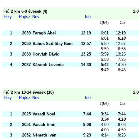
Fiú 2 km 6-9 évesek (4)
2,
Hely
Rajtsz
Név
Idő
1(64)
Cél
1
2039
Faragó Ábel
12:19
6:01
12:19
6:01
6:18
2
2050
Babos-Szőllősy Benett
12:57
5:59
12:57
5:59
6:58
3
2038
Horváth Dávid
13:25
5:59
13:25
5:59
7:26
4
2037
Kárándi Levente
14:30
5:42
14:30
5:42
8:48
Fiú 2 km 10-14 évesek (10)
2,
Hely
Rajtsz
Név
Idő
1(64)
Cél
1
2025
Vasadi Noel
7:44
3:34
7:44
3:34
4:10
2
2051
Vasadi Emil
9:08
4:09
9:08
4:09
4:59
3
2052
Németh Iván
9:23
4:14
9:23