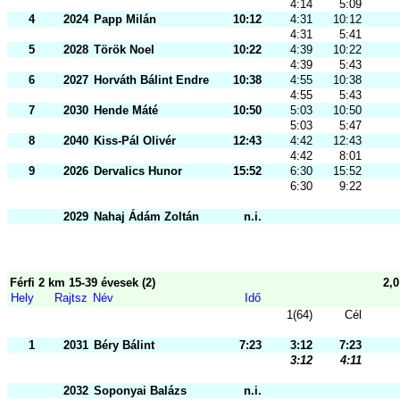
4:14
5:09
4
2024
Papp Milán
10:12
4:31
10:12
4:31
5:41
5
2028
Török Noel
10:22
4:39
10:22
4:39
5:43
6
2027
Horváth Bálint Endre
10:38
4:55
10:38
4:55
5:43
7
2030
Hende Máté
10:50
5:03
10:50
5:03
5:47
8
2040
Kiss-Pál Olivér
12:43
4:42
12:43
4:42
8:01
9
2026
Dervalics Hunor
15:52
6:30
15:52
6:30
9:22
2029
Nahaj Ádám Zoltán
n.i.
Férfi 2 km 15-39 évesek (2)
2,
Hely
Rajtsz
Név
Idő
1(64)
Cél
1
2031
Béry Bálint
7:23
3:12
7:23
3:12
4:11
2032
Soponyai Balázs
n.i.