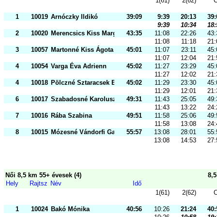
1(61)
2(62)
C
1
10019
Arnóczky Ildikó
39:09
9:39
20:13
39:
9:39
10:34
18:
2
10020
Merencsics Kiss Margit
43:35
11:08
22:26
43:
11:08
11:18
21:
3
10057
Martonné Kiss Ágota
45:01
11:07
23:11
45:
11:07
12:04
21:
4
10054
Varga Éva Adrienn
45:02
11:27
23:29
45:
11:27
12:02
21:
4
10018
Pölczné Sztaracsek Bernadett
45:02
11:29
23:30
45:
11:29
12:01
21:
6
10017
Szabadosné Karolusz
49:31
11:43
25:05
49:
11:43
13:22
24:
7
10016
Rába Szabina
49:51
11:58
25:06
49:
11:58
13:08
24:
8
10015
Mózesné Vándorfi Gabriella
55:57
13:08
28:01
55:
13:08
14:53
27:
Női 8,5 km 55+ évesek (4)
8,
Hely
Rajtsz
Név
Idő
1(61)
2(62)
C
1
10024
Bakó Mónika
40:56
10:26
21:24
40: