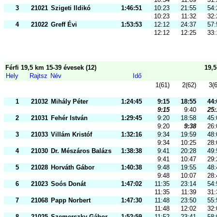
3
21021
Szigeti Ildikó
1:46:51
10:23
21:55
54:
10:23
11:32
32:
4
21022
Greff Évi
1:53:53
12:12
24:37
57:
12:12
12:25
33:
Férfi 19,5 km 15-39 évesek (12)
19,
Hely
Rajtsz
Név
Idő
1(61)
2(62)
3(
1
21032
Mihály Péter
1:24:45
9:15
18:55
44:
9:15
9:40
25:
2
21031
Fehér István
1:29:45
9:20
18:58
45:
9:20
9:38
26:
3
21033
Villám Kristóf
1:32:16
9:34
19:59
48:
9:34
10:25
28:
4
21030
Dr. Mészáros Balázs
1:38:38
9:41
20:28
49:
9:41
10:47
29:
5
21028
Horváth Gábor
1:40:38
9:48
19:55
48:
9:48
10:07
28:
6
21023
Soós Donát
1:47:02
11:35
23:14
54:
11:35
11:39
31:
7
21068
Papp Norbert
1:47:30
11:48
23:50
55:
11:48
12:02
32:
8
21025
Szemerszky Gábor
1:52:59
11:52
23:41
58: