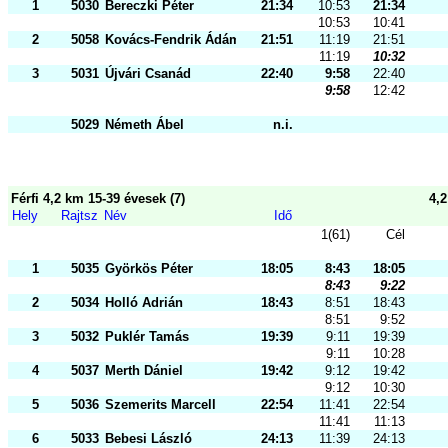
1
5030
Bereczki Péter
21:34
10:53
21:34
10:53
10:41
2
5058
Kovács-Fendrik Ádám
21:51
11:19
21:51
11:19
10:32
3
5031
Újvári Csanád
22:40
9:58
22:40
9:58
12:42
5029
Németh Ábel
n.i.
Férfi 4,2 km 15-39 évesek (7)
4,
Hely
Rajtsz
Név
Idő
1(61)
Cél
1
5035
Györkös Péter
18:05
8:43
18:05
8:43
9:22
2
5034
Holló Adrián
18:43
8:51
18:43
8:51
9:52
3
5032
Puklér Tamás
19:39
9:11
19:39
9:11
10:28
4
5037
Merth Dániel
19:42
9:12
19:42
9:12
10:30
5
5036
Szemerits Marcell
22:54
11:41
22:54
11:41
11:13
6
5033
Bebesi László
24:13
11:39
24:13