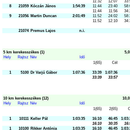
11:32
12:07
33:
8
21059
Kóczán János
1:54:39
11:44
23:40
58:
11:44
11:56
34:
9
21056
Martin Duncan
2:01:49
11:52
24:02
58:
11:52
12:10
34:
21074
Premus Lajos
n.i.
5 km kerekesszékes (1)
5,
Hely
Rajtsz
Név
Idő
1(65)
Cél
1
5100
Dr Varjú Gábor
1:07:36
33:39
1:07:36
33:39
33:57
10 km kerekesszékes (12)
10,
Hely
Rajtsz
Név
Idő
1(65)
2(65)
C
1
10111
Keller Pál
1:03:35
16:10
46:45
1:03:
16:10
30:35
16:
1
10100
Rikker Antónia
1:03:35
16:10
46:45
1:03: