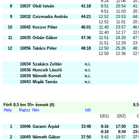
9:24
11:06
20:
8
10037
Obál István
41:18
9:51
20:54
41:
9:51
11:03
20:
9
10032
Csizmadia András
44:21
12:52
23:53
44:
12:52
11:01
20:
10
10042
Koczor Péter
46:01
11:40
23:57
46:
11:40
12:17
22:
11
10035
Orbán Gábor
47:36
11:51
24:20
47:
11:51
12:29
23:
12
10056
Takács Péter
48:18
12:50
25:26
48:
12:50
12:36
22:
10034
Szakács Zoltán
n.i.
10036
Huncsik László
n.i.
10039
Németh Kornél
n.i.
10043
Miąák Tamás
n.i.
Férfi 8,5 km 55+ évesek (6)
8,
Hely
Rajtsz
Név
Idő
1(61)
2(62)
C
1
10046
Garami Árpád
33:48
8:16
17:50
33:
8:16
9:34
15:
2
10045
Németh Gábor
37:50
9:42
19:57
37: