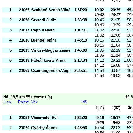
1
21065
Szabóné Szabó Viktória
1:37:20
10:02
20:39
49:
10:02
10:37
29:
2
21058
Szeredi Judit
1:38:38
10:46
21:25
50:
10:46
10:39
29:
3
21017
Papp Katalin
1:41:11
11:02
22:10
52:
11:02
11:08
30:
4
21016
Brendel Móni
1:43:19
10:16
21:20
52:
10:16
11:04
30:
5
21019
Vincze-Magyar Zsanett
1:45:08
11:05
22:19
52:
11:05
11:14
30:
6
21018
Fábiánkovits Anna
2:13:34
14:12
29:21
1:06:
14:12
15:09
37:
7
21069
Csamangóné dr.Végh Beáta
2:35:51
14:54
30:57
1:16:
14:54
16:03
45:
Női 19,5 km 55+ évesek (4)
19,
Hely
Rajtsz
Név
Idő
1(61)
2(62)
3(
1
21054
Vásárhelyi Évi
1:32:20
9:19
19:17
47:
9:19
9:58
27:
2
21020
Győrffy Ágnes
1:43:56
10:54
22:03
53:
10:54
11:09
31: