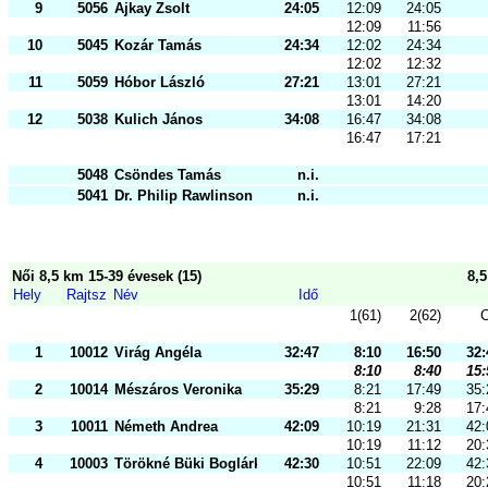
9
5056
Ajkay Zsolt
24:05
12:09
24:05
12:09
11:56
10
5045
Kozár Tamás
24:34
12:02
24:34
12:02
12:32
11
5059
Hóbor László
27:21
13:01
27:21
13:01
14:20
12
5038
Kulich János
34:08
16:47
34:08
16:47
17:21
5048
Csöndes Tamás
n.i.
5041
Dr. Philip Rawlinson
n.i.
Női 8,5 km 15-39 évesek (15)
8,
Hely
Rajtsz
Név
Idő
1(61)
2(62)
C
1
10012
Virág Angéla
32:47
8:10
16:50
32:
8:10
8:40
15:
2
10014
Mészáros Veronika
35:29
8:21
17:49
35:
8:21
9:28
17:
3
10011
Németh Andrea
42:09
10:19
21:31
42:
10:19
11:12
20:
4
10003
Törökné Büki Boglárka
42:30
10:51
22:09
42:
10:51
11:18
20: