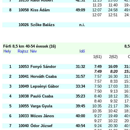
7
10159
Káldi Róbert
42:51
11:23
23:03
42:
11:23
11:40
19:
8
10058
Kiss Ádám
49:09
12:07
24:58
49:
12:07
12:51
24:
10026
Szőke Balázs
n.i.
Férfi 8,5 km 40-54 évesek (16)
8,
Hely
Rajtsz
Név
Idő
1(61)
2(62)
C
1
10053
Fonyó Sándor
31:32
7:49
16:09
31:
7:49
8:20
15:
2
10041
Horváth Csaba
31:57
7:57
16:30
31:
7:57
8:33
15:
3
10049
Lepsényi Gábor
33:34
7:50
17:03
33:
7:50
9:13
16:
4
10038
Pauló Csaba
35:23
8:40
18:12
35:
8:40
9:32
17:
5
10055
Varga Gyula
39:45
10:35
21:17
39:
10:35
10:42
18:
6
10033
Mózes János
40:00
9:27
19:49
40:
9:27
10:22
20:
7
10040
Ódor József
40:54
9:24
20:30
40: