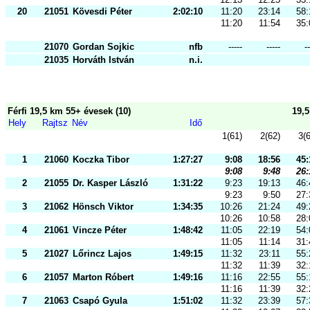
20
21051
Kövesdi Péter
2:02:10
11:20
23:14
58:
11:20
11:54
35:
21070
Gordan Sojkic
nfb
-----
-----
--
21035
Horváth István
n.i.
Férfi 19,5 km 55+ évesek (10)
19,
Hely
Rajtsz
Név
Idő
1(61)
2(62)
3(
1
21060
Koczka Tibor
1:27:27
9:08
18:56
45:
9:08
9:48
26:
2
21055
Dr. Kasper László
1:31:22
9:23
19:13
46:
9:23
9:50
27:
3
21062
Hönsch Viktor
1:34:35
10:26
21:24
49:
10:26
10:58
28:
4
21061
Vincze Péter
1:48:42
11:05
22:19
54:
11:05
11:14
31:
5
21027
Lőrincz Lajos
1:49:15
11:32
23:11
55:
11:32
11:39
32:
6
21057
Marton Róbert
1:49:16
11:16
22:55
55:
11:16
11:39
32:
7
21063
Csapó Gyula
1:51:02
11:32
23:39
57: