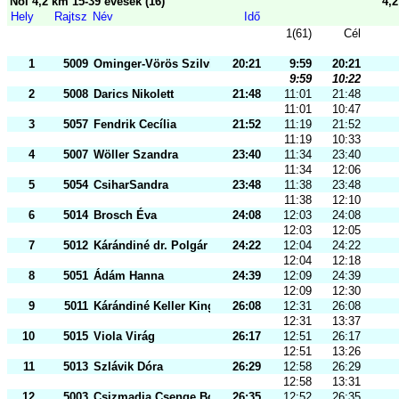
Női 4,2 km 15-39 évesek (16)
4,
Hely
Rajtsz
Név
Idő
1(61)
Cél
1
5009
Ominger-Vörös Szilvia
20:21
9:59
20:21
9:59
10:22
2
5008
Darics Nikolett
21:48
11:01
21:48
11:01
10:47
3
5057
Fendrik Cecília
21:52
11:19
21:52
11:19
10:33
4
5007
Wöller Szandra
23:40
11:34
23:40
11:34
12:06
5
5054
CsiharSandra
23:48
11:38
23:48
11:38
12:10
6
5014
Brosch Éva
24:08
12:03
24:08
12:03
12:05
7
5012
Kárándiné dr. Polgár Viktória
24:22
12:04
24:22
12:04
12:18
8
5051
Ádám Hanna
24:39
12:09
24:39
12:09
12:30
9
5011
Kárándiné Keller Kinga
26:08
12:31
26:08
12:31
13:37
10
5015
Viola Virág
26:17
12:51
26:17
12:51
13:26
11
5013
Szlávik Dóra
26:29
12:58
26:29
12:58
13:31
12
5003
Csizmadia Csenge Boróka
26:35
12:52
26:35