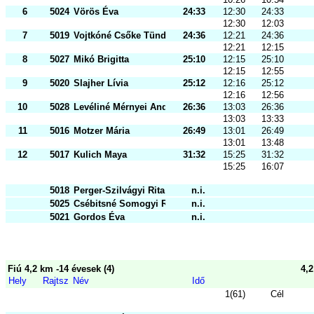
6
5024
Vörös Éva
24:33
12:30
24:33
12:30
12:03
7
5019
Vojtkóné Csőke Tünde
24:36
12:21
24:36
12:21
12:15
8
5027
Mikó Brigitta
25:10
12:15
25:10
12:15
12:55
9
5020
Slajher Lívia
25:12
12:16
25:12
12:16
12:56
10
5028
Levéliné Mérnyei Andrea
26:36
13:03
26:36
13:03
13:33
11
5016
Motzer Mária
26:49
13:01
26:49
13:01
13:48
12
5017
Kulich Maya
31:32
15:25
31:32
15:25
16:07
5018
Perger-Szilvágyi Rita Bernadett
n.i.
5025
Csébitsné Somogyi Rita
n.i.
5021
Gordos Éva
n.i.
Fiú 4,2 km -14 évesek (4)
4,
Hely
Rajtsz
Név
Idő
1(61)
Cél