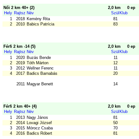
Női 2 km 40+ (2)
2,0 km
0 ep
Hely
Rajtsz
Név
Szül
Klub
1
2018
Kemény Rita
81
2
2010
Babics Patrícia
83
Férfi 2 km -14 (5)
2,0 km
0 ep
Hely
Rajtsz
Név
Szül
Klub
1
2020
Buzás Bende
11
2
2019
Tóth Márton
12
3
2012
Wellner Ferenc
11
4
2017
Badics Barnabás
20
2011
Magyar Benett
14
Férfi 2 km 40+ (4)
2,0 km
0 ep
Hely
Rajtsz
Név
Szül
Klub
1
2013
Nagy János
81
2
2014
Lovagi József
50
3
2015
Mórocz Csaba
70
4
2016
Badics Róbert
81