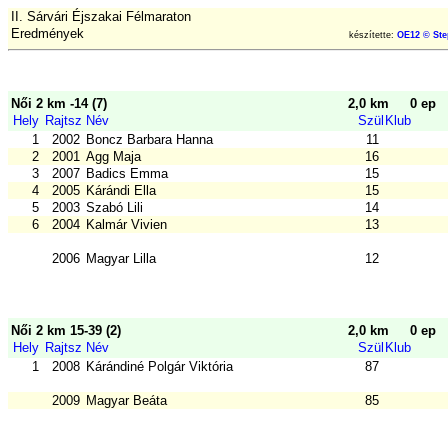
II. Sárvári Éjszakai Félmaraton
Eredmények
készítette:
OE12 © Ste
Női 2 km -14 (7)
2,0 km
0 ep
Hely
Rajtsz
Név
Szül
Klub
1
2002
Boncz Barbara Hanna
11
2
2001
Agg Maja
16
3
2007
Badics Emma
15
4
2005
Kárándi Ella
15
5
2003
Szabó Lili
14
6
2004
Kalmár Vivien
13
2006
Magyar Lilla
12
Női 2 km 15-39 (2)
2,0 km
0 ep
Hely
Rajtsz
Név
Szül
Klub
1
2008
Kárándiné Polgár Viktória
87
2009
Magyar Beáta
85