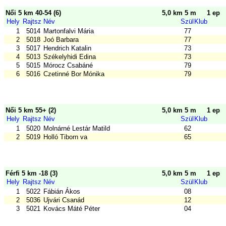
Női 5 km 40-54 (6)
5,0 km 5 m
1 ep
Hely
Rajtsz
Név
Szül
Klub
1
5014
Martonfalvi Mária
77
2
5018
Joó Barbara
77
3
5017
Hendrich Katalin
73
4
5013
Székelyhidi Edina
73
5
5015
Mórocz Csabáné
79
6
5016
Czetinné Bor Mónika
79
Női 5 km 55+ (2)
5,0 km 5 m
1 ep
Hely
Rajtsz
Név
Szül
Klub
1
5020
Molnárné Lestár Matild
62
2
5019
Holló Tiborn va
65
Férfi 5 km -18 (3)
5,0 km 5 m
1 ep
Hely
Rajtsz
Név
Szül
Klub
1
5022
Fábián Ákos
08
2
5036
Ujvári Csanád
12
3
5021
Kovács Máté Péter
04