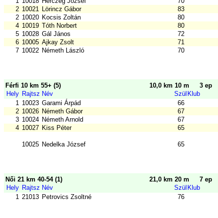
1
10018
Herczeg József
70
2
10021
Lörincz Gábor
83
2
10020
Kocsis Zoltán
80
4
10019
Tóth Norbert
80
5
10028
Gál János
72
6
10005
Ajkay Zsolt
71
7
10022
Németh László
70
Férfi 10 km 55+ (5)
10,0 km 10 m
3 ep
Hely
Rajtsz
Név
Szül
Klub
1
10023
Garami Árpád
66
2
10026
Németh Gábor
67
3
10024
Németh Arnold
67
4
10027
Kiss Péter
65
10025
Nedelka József
65
Női 21 km 40-54 (1)
21,0 km 20 m
7 ep
Hely
Rajtsz
Név
Szül
Klub
1
21013
Petrovics Zsoltné
76