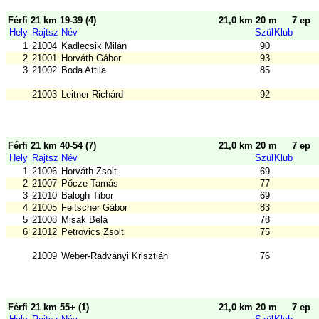
Férfi 21 km 19-39 (4)
21,0 km 20 m
7 ep
Hely
Rajtsz
Név
Szül
Klub
1
21004
Kadlecsik Milán
90
2
21001
Horváth Gábor
93
3
21002
Boda Attila
85
21003
Leitner Richárd
92
Férfi 21 km 40-54 (7)
21,0 km 20 m
7 ep
Hely
Rajtsz
Név
Szül
Klub
1
21006
Horváth Zsolt
69
2
21007
Pőcze Tamás
77
3
21010
Balogh Tibor
69
4
21005
Feitscher Gábor
83
5
21008
Misak Bela
78
6
21012
Petrovics Zsolt
75
21009
Wéber-Radványi Krisztián
76
Férfi 21 km 55+ (1)
21,0 km 20 m
7 ep