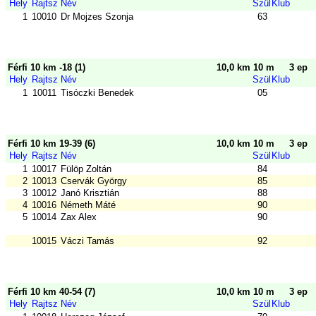
Hely
Rajtsz
Név
Szül
Klub
1
10010
Dr Mojzes Szonja
63
Férfi 10 km -18 (1)
10,0 km 10 m
3 ep
Hely
Rajtsz
Név
Szül
Klub
1
10011
Tisóczki Benedek
05
Férfi 10 km 19-39 (6)
10,0 km 10 m
3 ep
Hely
Rajtsz
Név
Szül
Klub
1
10017
Fülöp Zoltán
84
2
10013
Cservák György
85
3
10012
Janó Krisztián
88
4
10016
Németh Máté
90
5
10014
Zax Alex
90
10015
Váczi Tamás
92
Férfi 10 km 40-54 (7)
10,0 km 10 m
3 ep
Hely
Rajtsz
Név
Szül
Klub