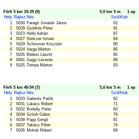
Férfi 5 km 19-39 (9)
5,0 km 5 m
1 ep
Hely
Rajtsz
Név
Szül
Klub
1
5030
Faragó Jonatán János
02
2
5028
Györkös Péter
91
3
5023
Holló Adrián
87
4
5027
Stelczer István
84
5
5029
Schimmer Krisztián
90
6
5024
Varga Márton
95
7
5026
Bebesi László
85
8
5041
Gagyi Levente
89
9
5025
Tompa Márton
93
Férfi 5 km 40-54 (7)
5,0 km 5 m
1 ep
Hely
Rajtsz
Név
Szül
Klub
1
5033
Galavits Patrik
82
2
5031
Lukács Róbert
71
3
5032
Borbély Péter
83
4
5034
Schuh Gábor
79
5
5039
Papp Gergő
81
6
5037
Takács Péter
74
7
5035
Molnár Róbert
69