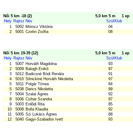
Női 5 km -18 (2)
5,0 km 5 m
1 ep
Hely
Rajtsz
Név
Szül
Klub
1
5002
Mórocz Viktória
04
2
5001
Czetin Zsófia
08
Női 5 km 19-39 (12)
5,0 km 5 m
1 ep
Hely
Rajtsz
Név
Szül
Klub
1
5007
Horváth Magdolna
93
2
5009
Balogh Enikő
97
3
5012
Badicsné Bódi Renáta
91
4
5010
Silnickiné Horváth Nikoletta
97
5
5011
Polgár Tímea
84
5
5038
Darics Nikoletta
99
7
5004
Szalai Ágnes
92
8
5006
Csihar Szandra
97
9
5003
Erdődi Rita
85
10
5008
Bolla Klaudia
92
11
5005
Szi Lukács Ágnes
88
12
5040
Gagyi-Szabados Ivett
93