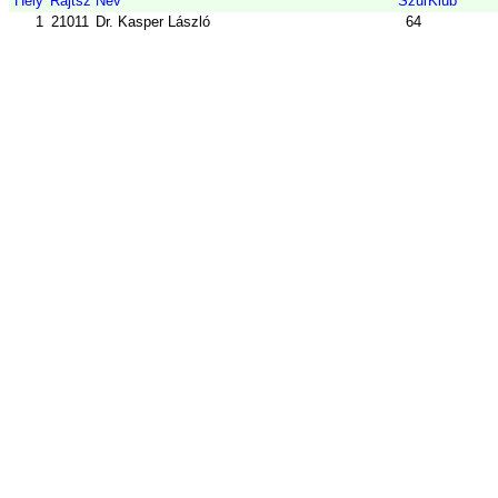
Hely
Rajtsz
Név
Szül
Klub
1
21011
Dr. Kasper László
64