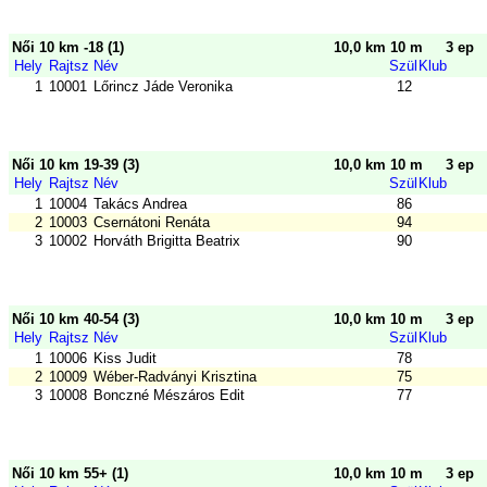
Női 10 km -18 (1)
10,0 km 10 m
3 ep
Hely
Rajtsz
Név
Szül
Klub
1
10001
Lőrincz Jáde Veronika
12
Női 10 km 19-39 (3)
10,0 km 10 m
3 ep
Hely
Rajtsz
Név
Szül
Klub
1
10004
Takács Andrea
86
2
10003
Csernátoni Renáta
94
3
10002
Horváth Brigitta Beatrix
90
Női 10 km 40-54 (3)
10,0 km 10 m
3 ep
Hely
Rajtsz
Név
Szül
Klub
1
10006
Kiss Judit
78
2
10009
Wéber-Radványi Krisztina
75
3
10008
Bonczné Mészáros Edit
77
Női 10 km 55+ (1)
10,0 km 10 m
3 ep