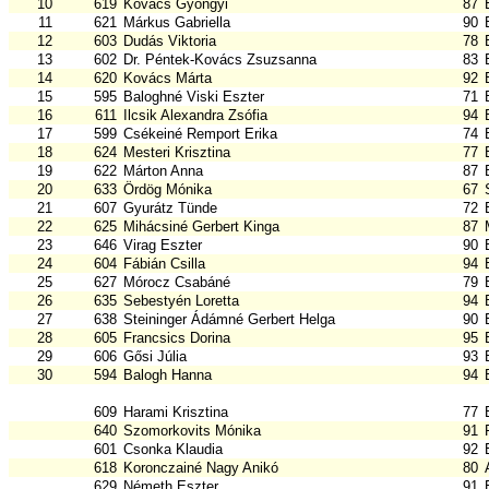
10
619
Kovács Gyöngyi
87
11
621
Márkus Gabriella
90
12
603
Dudás Viktoria
78
13
602
Dr. Péntek-Kovács Zsuzsanna
83
14
620
Kovács Márta
92
15
595
Baloghné Viski Eszter
71
16
611
Ilcsik Alexandra Zsófia
94
17
599
Csékeiné Remport Erika
74
18
624
Mesteri Krisztina
77
19
622
Márton Anna
87
20
633
Ördög Mónika
67
21
607
Gyurátz Tünde
72
22
625
Mihácsiné Gerbert Kinga
87
23
646
Virag Eszter
90
24
604
Fábián Csilla
94
25
627
Mórocz Csabáné
79
26
635
Sebestyén Loretta
94
27
638
Steininger Ádámné Gerbert Helga
90
28
605
Francsics Dorina
95
29
606
Gősi Júlia
93
30
594
Balogh Hanna
94
609
Harami Krisztina
77
640
Szomorkovits Mónika
91
601
Csonka Klaudia
92
618
Koronczainé Nagy Anikó
80
629
Németh Eszter
91