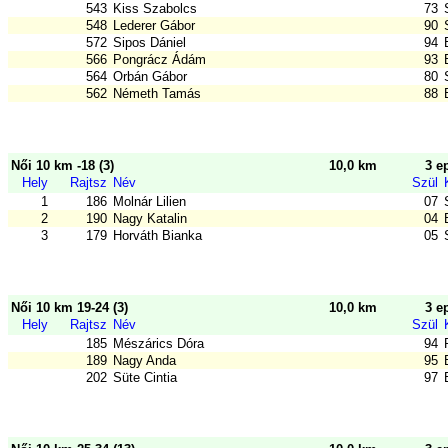
543
Kiss Szabolcs
73
548
Lederer Gábor
90
572
Sipos Dániel
94
566
Pongrácz Ádám
93
564
Orbán Gábor
80
562
Németh Tamás
88
Női 10 km -18 (3)
10,0 km
3 e
Hely
Rajtsz
Név
Szül
1
186
Molnár Lilien
07
2
190
Nagy Katalin
04
3
179
Horváth Bianka
05
Női 10 km 19-24 (3)
10,0 km
3 e
Hely
Rajtsz
Név
Szül
185
Mészárics Dóra
94
189
Nagy Anda
95
202
Süte Cintia
97