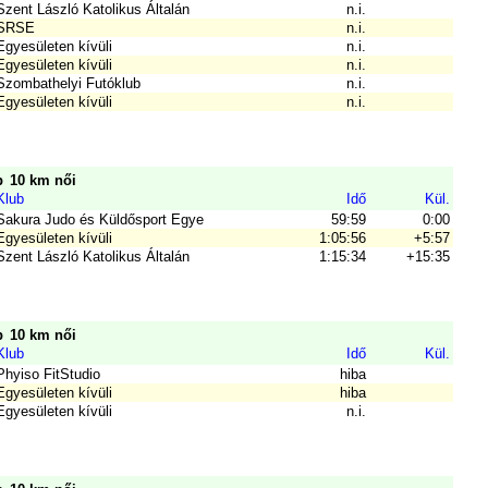
Szent László Katolikus Általán
n.i.
SRSE
n.i.
Egyesületen kívüli
n.i.
Egyesületen kívüli
n.i.
Szombathelyi Futóklub
n.i.
Egyesületen kívüli
n.i.
p
10 km női
Klub
Idő
Kül.
Sakura Judo és Küldősport Egye
59:59
0:00
Egyesületen kívüli
1:05:56
+5:57
Szent László Katolikus Általán
1:15:34
+15:35
p
10 km női
Klub
Idő
Kül.
Phyiso FitStudio
hiba
Egyesületen kívüli
hiba
Egyesületen kívüli
n.i.