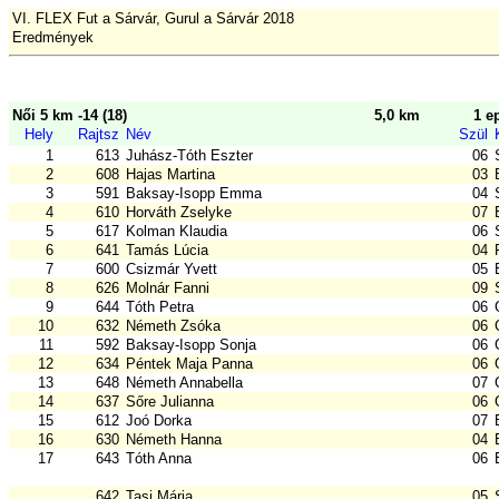
VI. FLEX Fut a Sárvár, Gurul a Sárvár 2018
Eredmények
Női 5 km -14 (18)
5,0 km
1 e
Hely
Rajtsz
Név
Szül
1
613
Juhász-Tóth Eszter
06
2
608
Hajas Martina
03
3
591
Baksay-Isopp Emma
04
4
610
Horváth Zselyke
07
5
617
Kolman Klaudia
06
6
641
Tamás Lúcia
04
7
600
Csizmár Yvett
05
8
626
Molnár Fanni
09
9
644
Tóth Petra
06
10
632
Németh Zsóka
06
11
592
Baksay-Isopp Sonja
06
12
634
Péntek Maja Panna
06
13
648
Németh Annabella
07
14
637
Sőre Julianna
06
15
612
Joó Dorka
07
16
630
Németh Hanna
04
17
643
Tóth Anna
06
642
Tasi Mária
05