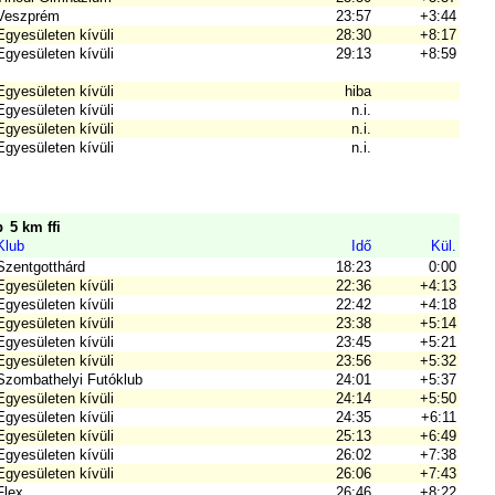
Veszprém
23:57
+3:44
Egyesületen kívüli
28:30
+8:17
Egyesületen kívüli
29:13
+8:59
Egyesületen kívüli
hiba
Egyesületen kívüli
n.i.
Egyesületen kívüli
n.i.
Egyesületen kívüli
n.i.
p
5 km ffi
Klub
Idő
Kül.
Szentgotthárd
18:23
0:00
Egyesületen kívüli
22:36
+4:13
Egyesületen kívüli
22:42
+4:18
Egyesületen kívüli
23:38
+5:14
Egyesületen kívüli
23:45
+5:21
Egyesületen kívüli
23:56
+5:32
Szombathelyi Futóklub
24:01
+5:37
Egyesületen kívüli
24:14
+5:50
Egyesületen kívüli
24:35
+6:11
Egyesületen kívüli
25:13
+6:49
Egyesületen kívüli
26:02
+7:38
Egyesületen kívüli
26:06
+7:43
Flex
26:46
+8:22