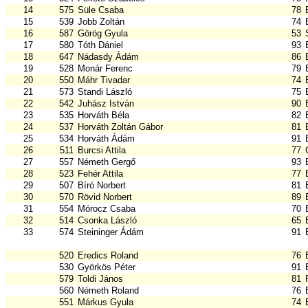
14
575
Süle Csaba
78
15
539
Jobb Zoltán
74
16
587
Görög Gyula
53
17
580
Tóth Dániel
93
18
647
Nádasdy Ádám
86
19
528
Monár Ferenc
79
20
550
Máhr Tivadar
74
21
573
Standi László
75
22
542
Juhász István
90
23
535
Horváth Béla
82
24
537
Horváth Zoltán Gábor
81
25
534
Horváth Ádám
91
26
511
Burcsi Attila
77
27
557
Németh Gergő
93
28
523
Fehér Attila
77
29
507
Bíró Norbert
81
30
570
Rövid Norbert
89
31
554
Mórocz Csaba
70
32
514
Csonka László
65
33
574
Steininger Ádám
91
520
Eredics Roland
76
530
Györkös Péter
91
579
Toldi János
81
560
Németh Roland
76
551
Márkus Gyula
74