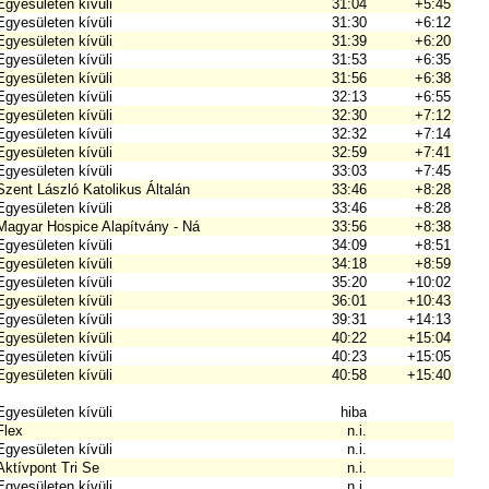
Egyesületen kívüli
31:04
+5:45
Egyesületen kívüli
31:30
+6:12
Egyesületen kívüli
31:39
+6:20
Egyesületen kívüli
31:53
+6:35
Egyesületen kívüli
31:56
+6:38
Egyesületen kívüli
32:13
+6:55
Egyesületen kívüli
32:30
+7:12
Egyesületen kívüli
32:32
+7:14
Egyesületen kívüli
32:59
+7:41
Egyesületen kívüli
33:03
+7:45
Szent László Katolikus Általán
33:46
+8:28
Egyesületen kívüli
33:46
+8:28
Magyar Hospice Alapítvány - Ná
33:56
+8:38
Egyesületen kívüli
34:09
+8:51
Egyesületen kívüli
34:18
+8:59
Egyesületen kívüli
35:20
+10:02
Egyesületen kívüli
36:01
+10:43
Egyesületen kívüli
39:31
+14:13
Egyesületen kívüli
40:22
+15:04
Egyesületen kívüli
40:23
+15:05
Egyesületen kívüli
40:58
+15:40
Egyesületen kívüli
hiba
Flex
n.i.
Egyesületen kívüli
n.i.
Aktívpont Tri Se
n.i.
Egyesületen kívüli
n.i.