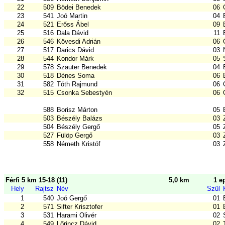
22
509
Bödei Benedek
06
23
541
Joó Martin
04
24
521
Erőss Ábel
09
25
516
Dala Dávid
11
26
546
Kövesdi Adrián
06
27
517
Darics Dávid
03
28
544
Kondor Márk
05
29
578
Szauter Benedek
04
30
518
Dénes Soma
06
31
582
Tóth Rajmund
06
32
515
Csonka Sebestyén
06
588
Borisz Márton
05
503
Bészély Balázs
03
504
Bészély Gergő
05
527
Fülöp Gergő
03
558
Németh Kristóf
03
Férfi 5 km 15-18 (11)
5,0 km
1 e
Hely
Rajtsz
Név
Szül
1
540
Joó Gergő
01
2
571
Sifter Krisztofer
01
3
531
Harami Olivér
02
4
549
Lőrincz Dávid
02