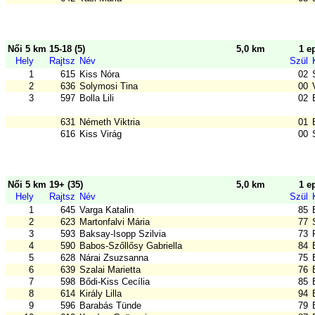
Női 5 km 15-18 (5)
5,0 km
1 e
Hely
Rajtsz
Név
Szül
1
615
Kiss Nóra
02
2
636
Solymosi Tina
00
3
597
Bolla Lili
02
631
Németh Viktria
01
616
Kiss Virág
00
Női 5 km 19+ (35)
5,0 km
1 e
Hely
Rajtsz
Név
Szül
1
645
Varga Katalin
85
2
623
Martonfalvi Mária
77
3
593
Baksay-Isopp Szilvia
73
4
590
Babos-Szőllősy Gabriella
84
5
628
Nárai Zsuzsanna
75
6
639
Szalai Marietta
76
7
598
Bődi-Kiss Cecília
85
8
614
Király Lilla
94
9
596
Barabás Tünde
79