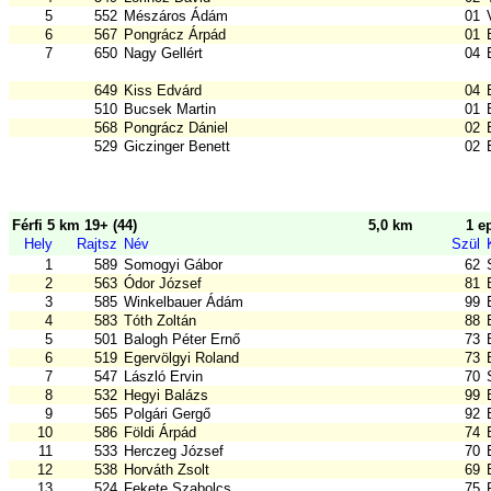
5
552
Mészáros Ádám
01
6
567
Pongrácz Árpád
01
7
650
Nagy Gellért
04
649
Kiss Edvárd
04
510
Bucsek Martin
01
568
Pongrácz Dániel
02
529
Giczinger Benett
02
Férfi 5 km 19+ (44)
5,0 km
1 e
Hely
Rajtsz
Név
Szül
1
589
Somogyi Gábor
62
2
563
Ódor József
81
3
585
Winkelbauer Ádám
99
4
583
Tóth Zoltán
88
5
501
Balogh Péter Ernő
73
6
519
Egervölgyi Roland
73
7
547
László Ervin
70
8
532
Hegyi Balázs
99
9
565
Polgári Gergő
92
10
586
Földi Árpád
74
11
533
Herczeg József
70
12
538
Horváth Zsolt
69
13
524
Fekete Szabolcs
75