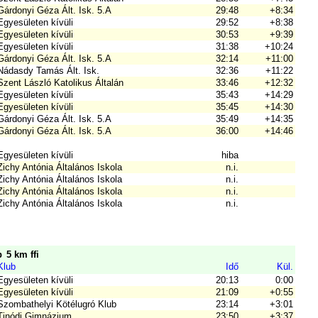
Gárdonyi Géza Ált. Isk. 5.A
29:48
+8:34
Egyesületen kívüli
29:52
+8:38
Egyesületen kívüli
30:53
+9:39
Egyesületen kívüli
31:38
+10:24
Gárdonyi Géza Ált. Isk. 5.A
32:14
+11:00
Nádasdy Tamás Ált. Isk.
32:36
+11:22
Szent László Katolikus Általán
33:46
+12:32
Egyesületen kívüli
35:43
+14:29
Egyesületen kívüli
35:45
+14:30
Gárdonyi Géza Ált. Isk. 5.A
35:49
+14:35
Gárdonyi Géza Ált. Isk. 5.A
36:00
+14:46
Egyesületen kívüli
hiba
Zichy Antónia Általános Iskola
n.i.
Zichy Antónia Általános Iskola
n.i.
Zichy Antónia Általános Iskola
n.i.
Zichy Antónia Általános Iskola
n.i.
p
5 km ffi
Klub
Idő
Kül.
Egyesületen kívüli
20:13
0:00
Egyesületen kívüli
21:09
+0:55
Szombathelyi Kötélugró Klub
23:14
+3:01
Tinódi Gimnázium
23:50
+3:37