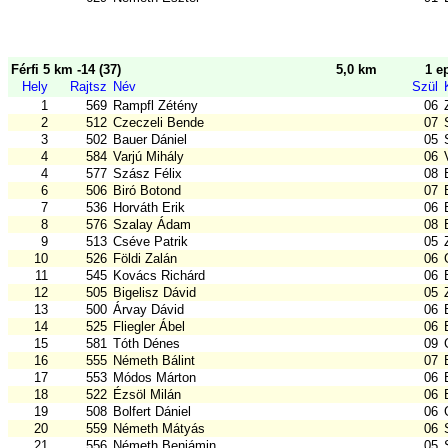
Férfi 5 km -14 (37)
5,0 km
1 e
Hely
Rajtsz
Név
Szül
1
569
Rampfl Zétény
06
2
512
Czeczeli Bende
07
3
502
Bauer Dániel
05
4
584
Varjú Mihály
06
4
577
Szász Félix
08
6
506
Biró Botond
07
7
536
Horváth Erik
06
8
576
Szalay Ádam
08
9
513
Cséve Patrik
05
10
526
Földi Zalán
06
11
545
Kovács Richárd
06
12
505
Bigelisz Dávid
05
13
500
Árvay Dávid
06
14
525
Fliegler Ábel
06
15
581
Tóth Dénes
09
16
555
Németh Bálint
07
17
553
Módos Márton
06
18
522
Ézsöl Milán
06
19
508
Bolfert Dániel
06
20
559
Németh Mátyás
06
21
556
Németh Benjámin
05