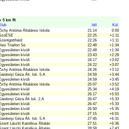
p
5 km ffi
Klub
Idő
Kül.
Zichy Antónia Általános Iskola
21:14
0:00
SzoESE
22:25
+1:11
Szentgotthárd
22:26
+1:11
Vasi Triatlon Se
22:48
+1:34
Egyesületen kívüli
22:48
+1:34
Egyesületen kívüli
23:43
+2:29
Egyesületen kívüli
24:17
+3:02
Egyesületen kívüli
24:22
+3:07
Zichy Antónia Általános Iskola
24:26
+3:12
Gárdonyi Géza Ált. Isk. 5.A
24:59
+3:44
Egyesületen kívüli
24:59
+3:45
Zichy Antónia Általános Iskola
25:07
+3:52
Egyesületen kívüli
25:34
+4:19
Egyesületen kívüli
26:17
+5:03
Gárdonyi Géza Ált Isk. 2.A
26:47
+5:33
Egyesületen kívüli
26:47
+5:33
Egyesületen kívüli
26:50
+5:35
Egyesületen kívüli
27:15
+6:01
Gárdonyi Géza Ált. Isk. 5.A
27:45
+6:31
Szent László Katolikus Általán
27:51
+6:36
Szent László Katolikus Általán
28:58
+7:43