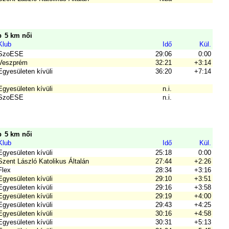
p
5 km női
Klub
Idő
Kül.
SzoESE
29:06
0:00
Veszprém
32:21
+3:14
Egyesületen kívüli
36:20
+7:14
Egyesületen kívüli
n.i.
SzoESE
n.i.
p
5 km női
Klub
Idő
Kül.
Egyesületen kívüli
25:18
0:00
Szent László Katolikus Általán
27:44
+2:26
Flex
28:34
+3:16
Egyesületen kívüli
29:10
+3:51
Egyesületen kívüli
29:16
+3:58
Egyesületen kívüli
29:19
+4:00
Egyesületen kívüli
29:43
+4:25
Egyesületen kívüli
30:16
+4:58
Egyesületen kívüli
30:31
+5:13