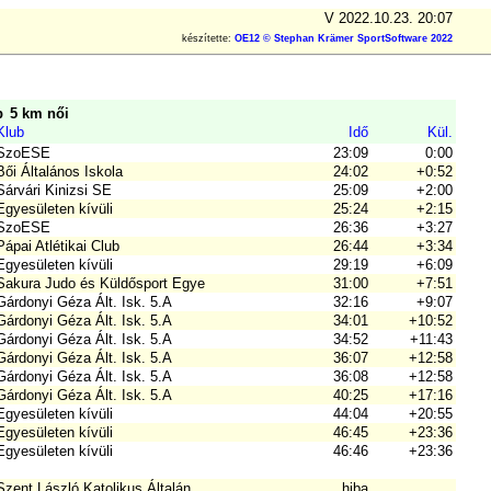
V 2022.10.23. 20:07
készítette:
OE12 © Stephan Krämer SportSoftware 2022
p
5 km női
Klub
Idő
Kül.
SzoESE
23:09
0:00
Bői Általános Iskola
24:02
+0:52
Sárvári Kinizsi SE
25:09
+2:00
Egyesületen kívüli
25:24
+2:15
SzoESE
26:36
+3:27
Pápai Atlétikai Club
26:44
+3:34
Egyesületen kívüli
29:19
+6:09
Sakura Judo és Küldősport Egye
31:00
+7:51
Gárdonyi Géza Ált. Isk. 5.A
32:16
+9:07
Gárdonyi Géza Ált. Isk. 5.A
34:01
+10:52
Gárdonyi Géza Ált. Isk. 5.A
34:52
+11:43
Gárdonyi Géza Ált. Isk. 5.A
36:07
+12:58
Gárdonyi Géza Ált. Isk. 5.A
36:08
+12:58
Gárdonyi Géza Ált. Isk. 5.A
40:25
+17:16
Egyesületen kívüli
44:04
+20:55
Egyesületen kívüli
46:45
+23:36
Egyesületen kívüli
46:46
+23:36
Szent László Katolikus Általán
hiba